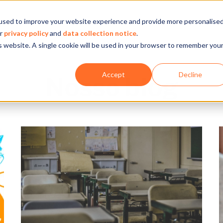
used to improve your website experience and provide more personalise
Empresa
Nossa atuação
O que fazemos
Ins
ur
privacy policy
and
data collection notice
.
is website. A single cookie will be used in your browser to remember you
Accept
Decline
Nosso blog