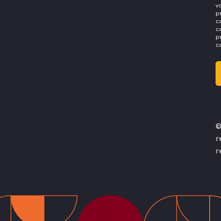
v
p
c
c
p
c
©
r
r