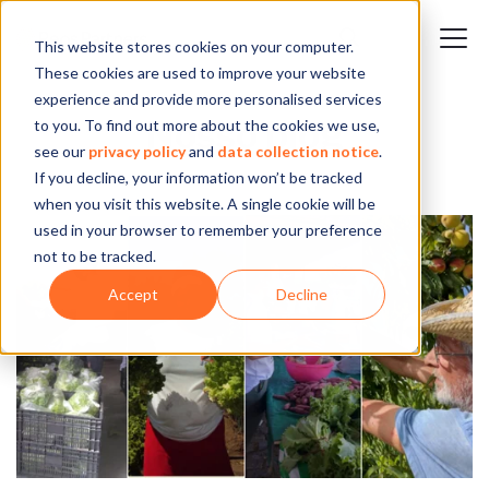
This website stores cookies on your computer.
These cookies are used to improve your website
experience and provide more personalised services
Nosso blog
to you. To find out more about the cookies we use,
see our
privacy policy
and
data collection notice
.
If you decline, your information won’t be tracked
when you visit this website. A single cookie will be
used in your browser to remember your preference
not to be tracked.
Accept
Decline