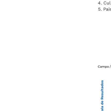
Cul
Pai