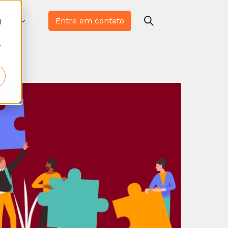
Entre em contato
d
ights
r