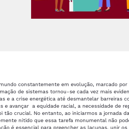
undo constantemente em evolução, marcado por d
rmação de sistemas tornou-se cada vez mais evide
as e a crise energética até desmantelar barreiras co
as e avançar a equidade racial, a necessidade de r
i tão crucial. No entanto, ao iniciarmos a jornada
emente nítido que essa tarefa monumental não pode
ção é essencial para preencher as lacunas, unir os a