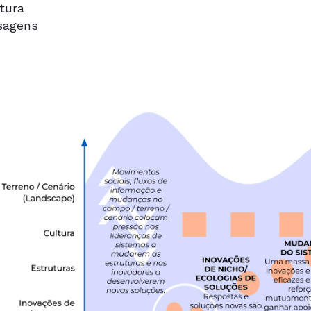
tura
sagens