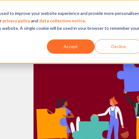
used to improve your website experience and provide more personalise
Empresa
Nossa atuação
O que fazemos
Ins
ur
privacy policy
and
data collection notice
.
is website. A single cookie will be used in your browser to remember you
Accept
Decline