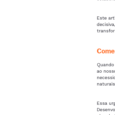
Este ar
decisiv
transfo
Começ
Quando 
ao noss
necessi
naturai
Essa ur
Desenvo