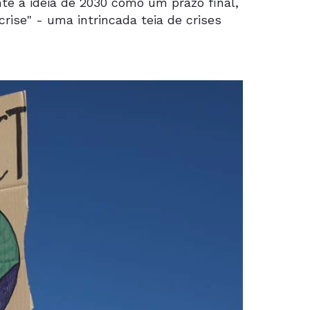
e a ideia de 2030 como um prazo final,
rise" - uma intrincada teia de crises