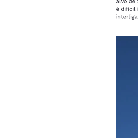
alvo de
é difíci
interlig