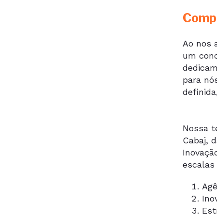
Compr
Ao nos 
um conc
dedicamo
para nó
definid
Nossa t
Cabaj, d
Inovaçã
escalas
Agê
Ino
Est