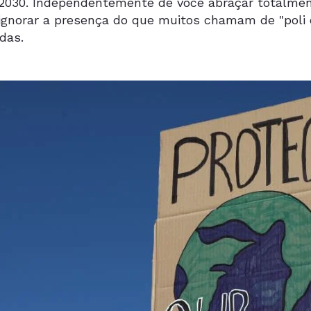
 2030. Independentemente de você abraçar totalment
l ignorar a presença do que muitos chamam de "poli c
adas.