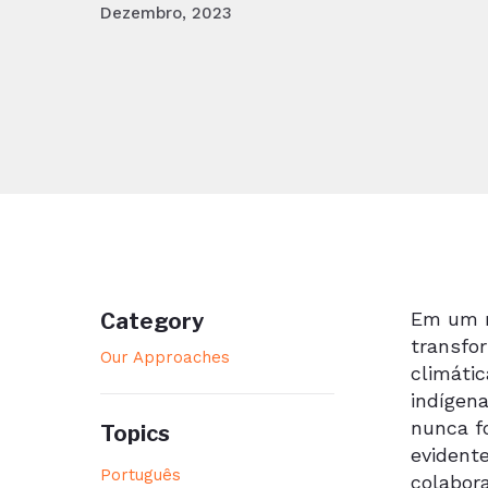
Dezembro, 2023
Em um m
Category
transfo
Our Approaches
climátic
indígen
nunca fo
Topics
evident
Português
colabora