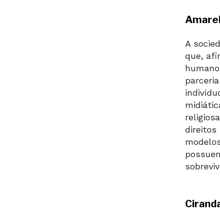
Amarel
A socie
que, afi
humanos
parceri
indivíd
midiáti
religio
direito
modelos
possuem
sobreviv
Cirand