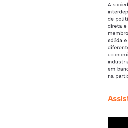
A socie
interde
de polí
direta 
membros
sólida 
diferen
economi
industr
em banda
na parti
Assis