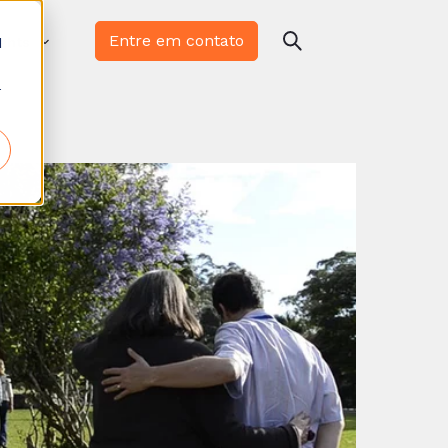
Entre em contato
d
ights
r