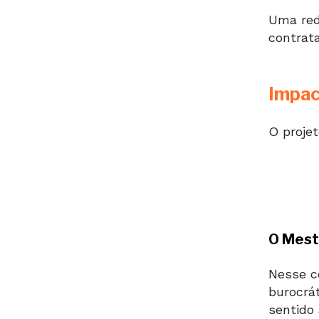
Uma rede
contrata
Impa
O proje
O Mest
Nesse c
burocrát
sentido