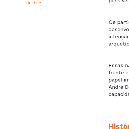
possívei
Justice
Os parti
desenvo
intençã
arquetí
Essas n
frente e
papel im
Andre D
capacida
Histó