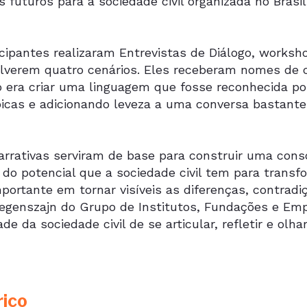
s futuros para a sociedade civil organizada no Brasil
cipantes realizaram Entrevistas de Diálogo, worksho
lverem quatro cenários. Eles receberam nomes de co
o era criar uma linguagem que fosse reconhecida po
picas e adicionando leveza a uma conversa bastante 
arrativas serviram de base para construir uma consc
 do potencial que a sociedade civil tem para transf
portante em tornar visíveis as diferenças, contradi
egenszajn do Grupo de Institutos, Fundações e Empre
de da sociedade civil de se articular, refletir e olhar
rico