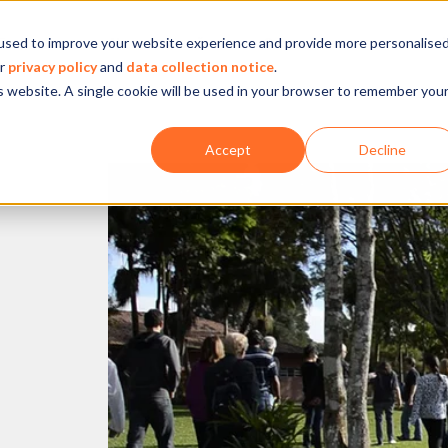
used to improve your website experience and provide more personalise
Empresa
Nossa atuação
O que fazemos
Ins
ur
privacy policy
and
data collection notice
.
is website. A single cookie will be used in your browser to remember you
Accept
Decline