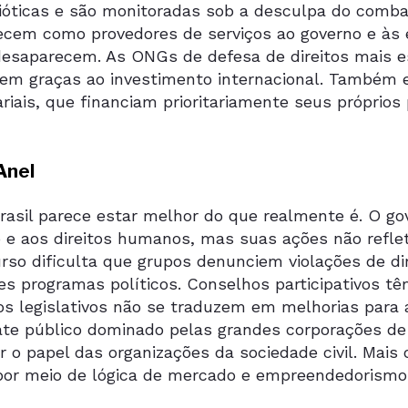
rióticas e são monitoradas sob a desculpa do comba
ecem como provedores de serviços ao governo e às
desaparecem. As ONGs de defesa de direitos mais e
vem graças ao investimento internacional. Também
iais, que financiam prioritariamente seus próprios 
Anel
Brasil parece estar melhor do que realmente é. O g
o e aos direitos humanos, mas suas ações não refle
urso dificulta que grupos denunciem violações de d
es programas políticos. Conselhos participativos tê
os legislativos não se traduzem em melhorias para 
ate público dominado pelas grandes corporações de 
r o papel das organizações da sociedade civil. Mai
 por meio de lógica de mercado e empreendedorismo 