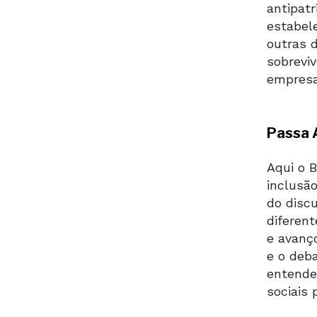
antipat
estabel
outras 
sobrevi
empresar
Passa 
Aqui o 
inclusã
do disc
diferent
e avanç
e o deb
entende
sociais