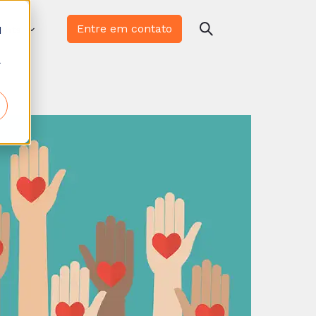
Entre em contato
d
ights
r