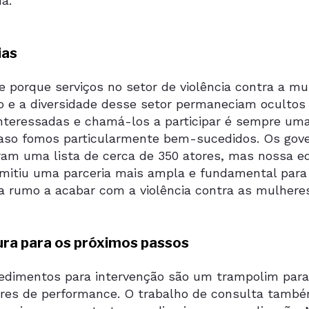
a.
ias
e porque serviços no setor de violência contra a 
 e a diversidade desse setor permaneciam ocultos at
interessadas e chamá-los a participar é sempre uma 
aso fomos particularmente bem-sucedidos. Os gover
ram uma lista de cerca de 350 atores, mas nossa eq
rmitiu uma parceria mais ampla e fundamental par
a rumo a acabar com a violência contra as mulheres
ura para os próximos passos
edimentos para intervenção são um trampolim para
ores de performance. O trabalho de consulta tamb