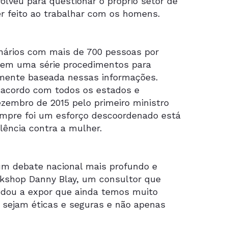
olveu para questionar o próprio setor de
er feito ao trabalhar com os homens.
onários com mais de 700 pessoas por
u em uma série procedimentos para
temente baseada nessas informações.
 acordo com todos os estados e
ezembro de 2015 pelo primeiro ministro
empre foi um esforço descoordenado está
lência contra a mulher.
e um debate nacional mais profundo e
rkshop Danny Blay, um consultor que
dou a expor que ainda temos muito
e sejam éticas e seguras e não apenas