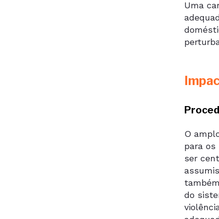
Uma car
adequad
domésti
perturb
Impa
Proced
O amplo
para os
ser cen
assumis
também 
do sist
violênc