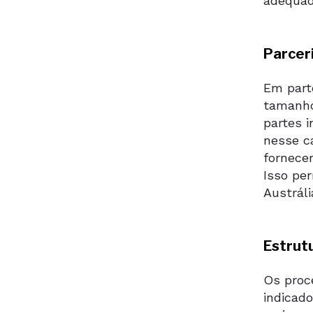
adequad
Parcer
Em part
tamanho
partes 
nesse c
fornece
Isso pe
Austráli
Estrut
Os proc
indicad