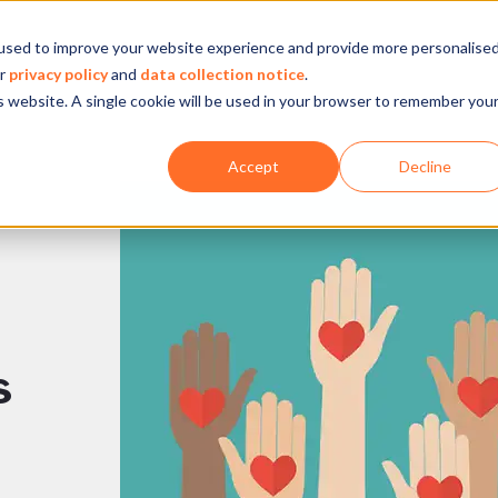
used to improve your website experience and provide more personalise
Empresa
Nossa atuação
O que fazemos
Ins
ur
privacy policy
and
data collection notice
.
is website. A single cookie will be used in your browser to remember you
Accept
Decline
s