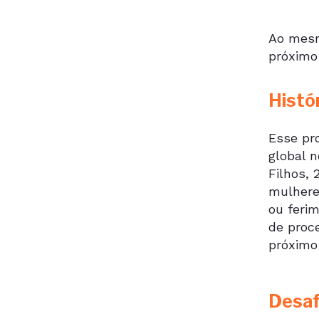
Ao mesm
próximo
Histó
Esse pro
global n
Filhos, 
mulhere
ou feri
de proc
próximo
Desaf