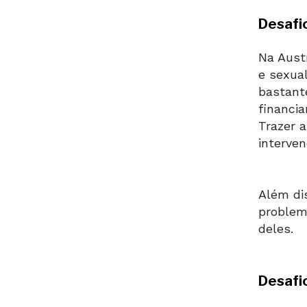
Desafi
Na Austr
e sexual
bastant
financi
Trazer a
interve
Além di
problem
deles.
Desafi