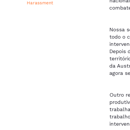
nacionai
Harassment
combate
Nossa s
todo o 
interve
Depois 
territó
da Aust
agora s
Outro re
produti
trabalh
trabalh
interven