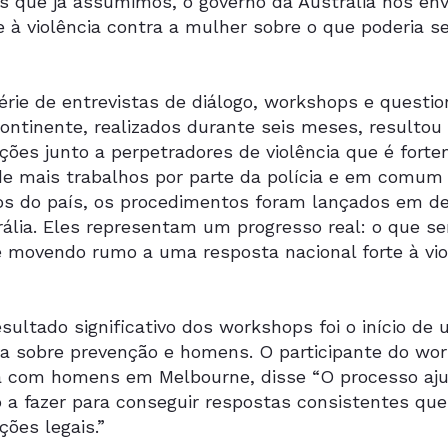
s que já assumimos, o governo da Austrália nos env
 à violência contra a mulher sobre o que poderia s
érie de entrevistas de diálogo, workshops e questi
continente, realizados durante seis meses, resulto
nções junto a perpetradores de violência que é for
de mais trabalhos por parte da polícia e em comum
rios do país, os procedimentos foram lançados em d
rália. Eles representam um progresso real: o que s
e movendo rumo a uma resposta nacional forte à vio
sultado significativo dos workshops foi o início d
va sobre prevenção e homens. O participante do wo
a com homens em Melbourne, disse “O processo aju
o a fazer para conseguir respostas consistentes qu
ções legais.”