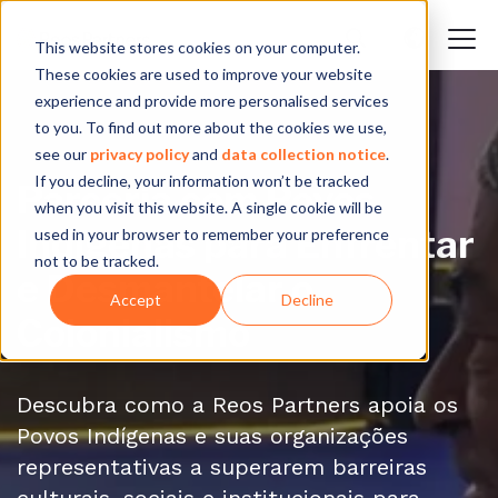
This website stores cookies on your computer.
These cookies are used to improve your website
experience and provide more personalised services
to you. To find out more about the cookies we use,
see our
privacy policy
and
data collection notice
.
If you decline, your information won’t be tracked
Parceria com Povos
when you visit this website. A single cookie will be
Indígenas para Enfrentar
used in your browser to remember your preference
not to be tracked.
e Desmantelar o
Accept
Decline
Colonialismo
Descubra como a Reos Partners apoia os
Povos Indígenas e suas organizações
representativas a superarem barreiras